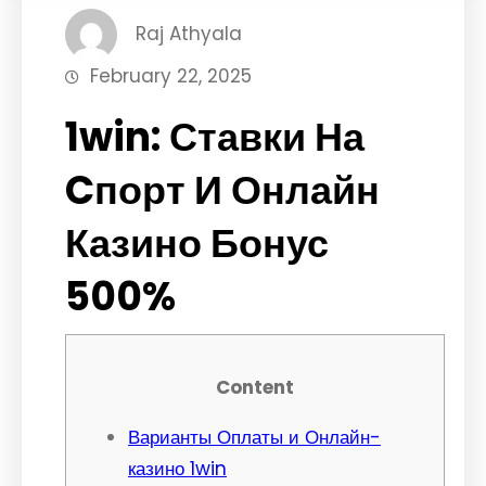
Raj Athyala
February 22, 2025
1win: Ставки На
Cпорт И Онлайн
Казино Бонус
500%
Content
Варианты Оплаты и Онлайн-
казино 1win