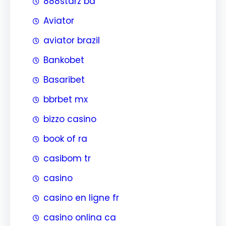
888starz bd
Aviator
aviator brazil
Bankobet
Basaribet
bbrbet mx
bizzo casino
book of ra
casibom tr
casino
casino en ligne fr
casino onlina ca