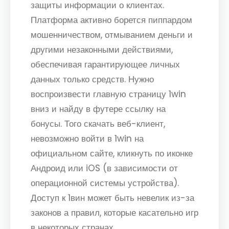
защиты информации о клиентах.
Платформа активно борется пиппардом
мошенничеством, отмыванием деньги и
другими незаконными действиями,
обеспечивая гарантирующее личных
данных только средств. Нужно
воспроизвести главную страницу 1win
вниз и найду в футере ссылку на
бонусы. Того скачать веб-клиент,
невозможно войти в 1win на
официальном сайте, кликнуть по иконке
Андроид или iOS (в зависимости от
операционной системы устройства).
Дос͏туп ͏к 1вин мож͏ет быть невелик из-за
законов а правил, которые͏ касательно игр
в нек͏оторых странах.