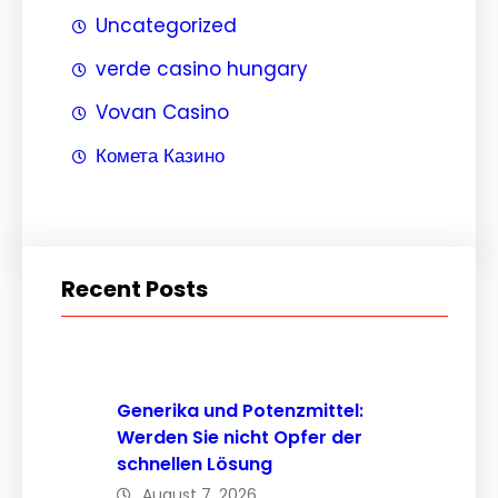
Uncategorized
verde casino hungary
Vovan Casino
Комета Казино
Recent Posts
Generika und Potenzmittel:
Werden Sie nicht Opfer der
schnellen Lösung
August 7, 2026