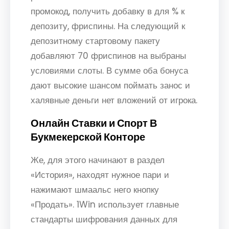
промокод, получить добавку в для % к
депозиту, фриспины. На следующий к
депозитному стартовому пакету
добавляют 70 фриспинов на выбраны
условиями слоты. В сумме оба бонуса
дают высокие шансом поймать занос и
халявные деньги нет вложений от игрока.
Онлайн Ставки и Спорт В
Букмекерской Конторе
Же, для этого начинают в раздел
«История», находят нужное пари и
нажимают шмаальс него кнопку
«Продать». 1Win использует главные
стандарты шифрования данных для