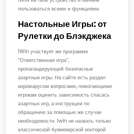
пользоваться всеми и функциями.
Наст͏ольные Игры: ͏от
Рулетки до Бл͏э͏кджека
1Win участвует же программе
“Ответственная игра”,
пропагандирующей безопасные
азартные игры. На сайте есть раздел
киромарусом вопросами, помогающими
игрокам оценить зависимость спасась
азартных игр, а инструкции по
обращению за помощью же случае
необходимости. 1win не назвать только
классической букмекерской конторой