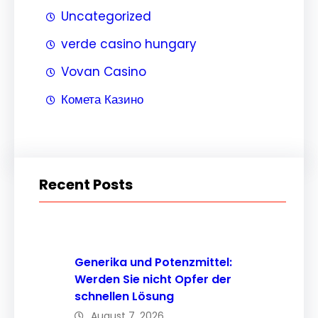
Uncategorized
verde casino hungary
Vovan Casino
Комета Казино
Recent Posts
Generika und Potenzmittel:
Werden Sie nicht Opfer der
schnellen Lösung
August 7, 2026