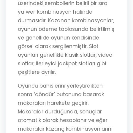
üzerindeki sembollerin belirli bir sıra
ya weil kombinasyon halinde
durmasıdır. Kazanan kombinasyonlar,
oyunun ödeme tablosunda belirtilmiş
ve genellikle oyunun kendisinde
görsel olarak sergilenmiştir. Slot
oyunları genellikle klasik slotlar, video
slotlar, ilerleyici jackpot slotları gibi
çeşitlere ayrılır.
Oyuncu bahislerini yerleştirdikten
sonra ‘döndür’ butonuna basarak
makaraları harekete geçirir.
Makaralar durduğunda, sonuçlar
otomatik olarak hesaplanır ve eğer
makaralar kazanç kombinasyonlarını