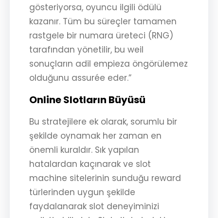
gösteriyorsa, oyuncu ilgili ödülü
kazanır. Tüm bu süreçler tamamen
rastgele bir numara üreteci (RNG)
tarafından yönetilir, bu weil
sonuçların adil empieza öngörülemez
olduğunu assurée eder.”
Online Slotların Büyüsü
Bu stratejilere ek olarak, sorumlu bir
şekilde oynamak her zaman en
önemli kuraldır. Sık yapılan
hatalardan kaçınarak ve slot
machine sitelerinin sunduğu reward
türlerinden uygun şekilde
faydalanarak slot deneyiminizi