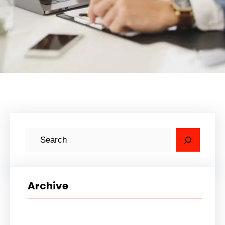
S
e
a
r
Archive
c
h