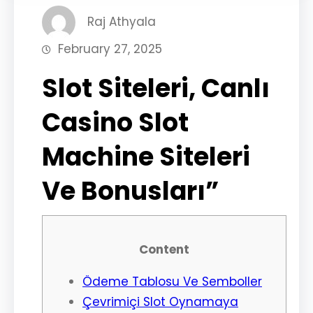
Raj Athyala
February 27, 2025
Slot Siteleri, Canlı
Casino Slot
Machine Siteleri
Ve Bonusları”
Content
Ödeme Tablosu Ve Semboller
Çevrimiçi Slot Oynamaya