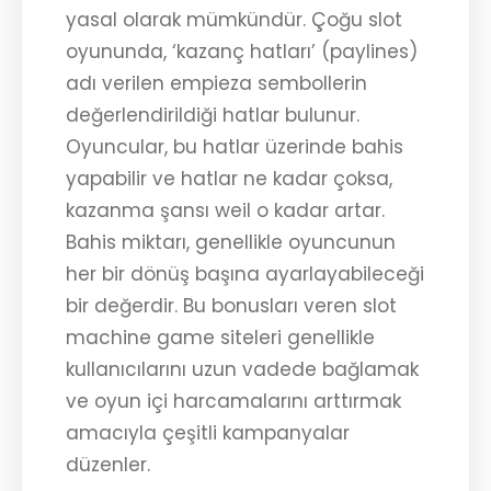
yasal olarak mümkündür. Çoğu slot
oyununda, ‘kazanç hatları’ (paylines)
adı verilen empieza sembollerin
değerlendirildiği hatlar bulunur.
Oyuncular, bu hatlar üzerinde bahis
yapabilir ve hatlar ne kadar çoksa,
kazanma şansı weil o kadar artar.
Bahis miktarı, genellikle oyuncunun
her bir dönüş başına ayarlayabileceği
bir değerdir. Bu bonusları veren slot
machine game siteleri genellikle
kullanıcılarını uzun vadede bağlamak
ve oyun içi harcamalarını arttırmak
amacıyla çeşitli kampanyalar
düzenler.