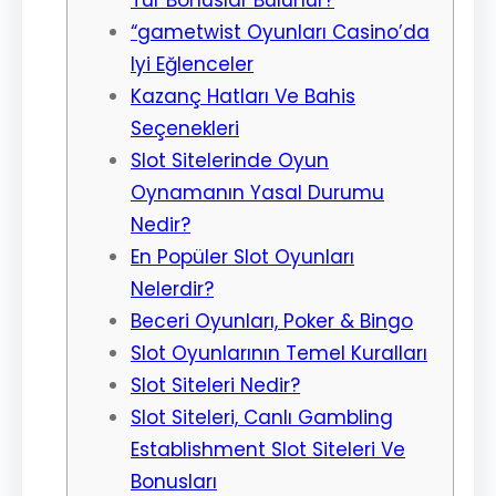
“gametwist Oyunları Casino’da
Iyi Eğlenceler
Kazanç Hatları Ve Bahis
Seçenekleri
Slot Sitelerinde Oyun
Oynamanın Yasal Durumu
Nedir?
En Popüler Slot Oyunları
Nelerdir?
Beceri Oyunları, Poker & Bingo
Slot Oyunlarının Temel Kuralları
Slot Siteleri Nedir?
Slot Siteleri, Canlı Gambling
Establishment Slot Siteleri Ve
Bonusları