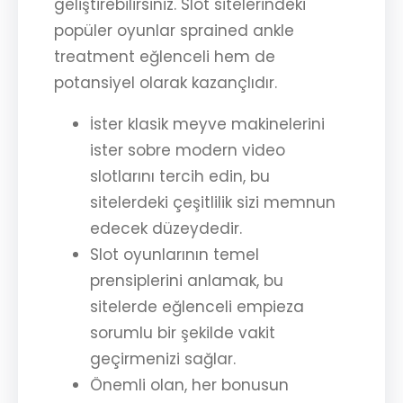
geliştirebilirsiniz. Slot sitelerindeki
popüler oyunlar sprained ankle
treatment eğlenceli hem de
potansiyel olarak kazançlıdır.
İster klasik meyve makinelerini
ister sobre modern video
slotlarını tercih edin, bu
sitelerdeki çeşitlilik sizi memnun
edecek düzeydedir.
Slot oyunlarının temel
prensiplerini anlamak, bu
sitelerde eğlenceli empieza
sorumlu bir şekilde vakit
geçirmenizi sağlar.
Önemli olan, her bonusun