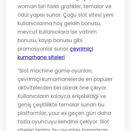
woman biri farklı grafikler, temalar ve
ödül yapısı sunar. Çoğu slot sitesi yeni
kullanıcılarına hoş geldin bonusu,
mevcut kullanıcılara ise yatırım
bonusu, kayıp bonusu gibi
promosyonlar sunar
çevrimiçi
kumarhane siteleri
.
“Slot machine game oyunları,
çevrimiçi kumarhanelerde en popüler
aktivitelerden biri olarak öne çıkıyor.
Kullanıcıların kolayca erişebildiği ve
geniş çeşitlilikte temalar sunan bu
platformlar, your ex geçen gün daha
fazla oyuncuyu kendine çekiyor. Slot
siteleri terimi, bu oyunları barındıran