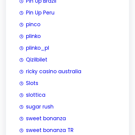
Pin Up Brazil
Pin Up Peru
pinco
plinko
plinko_pl
Qizilbilet
ricky casino australia
Slots
slottica
sugar rush
sweet bonanza
sweet bonanza TR