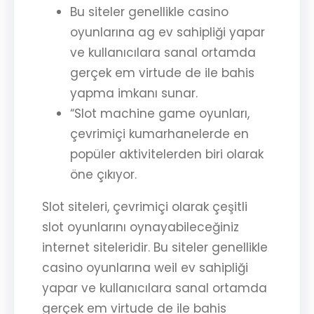
Bu siteler genellikle casino
oyunlarına ag ev sahipliği yapar
ve kullanıcılara sanal ortamda
gerçek em virtude de ile bahis
yapma imkanı sunar.
“Slot machine game oyunları,
çevrimiçi kumarhanelerde en
popüler aktivitelerden biri olarak
öne çıkıyor.
Slot siteleri, çevrimiçi olarak çeşitli
slot oyunlarını oynayabileceğiniz
internet siteleridir. Bu siteler genellikle
casino oyunlarına weil ev sahipliği
yapar ve kullanıcılara sanal ortamda
gerçek em virtude de ile bahis