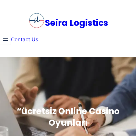
Skip
to
Seira Logistics
content
Contact Us
“ücretsiz Online Casino
Oyunları