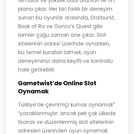
temalar ve yüksek ödül oranları ile ön
plana çıkar. Her biri farklı bir deneyim
sunan bu oyunlar arasında, Starburst,
Book of Ra ve Gonzo’s Quest gibi
isimler çoğu zaman öne çıkar. Slot
sitelerinin adresi üzerinde oynarken,
bu temel kuralları bilmek, oyun
deneyiminizi daha keyifli ve kontrollü
hale getirebilir.
Gametwist’de Online Slot
Oynamak
Türkiye’de çevrimiçi kumar oynamak”
“yasaklanmıştır; ancak pek çok ülkede
lisanslı ve düzenlenmiş slot sitelerinin
adresleri üzerinden oyun oynamak