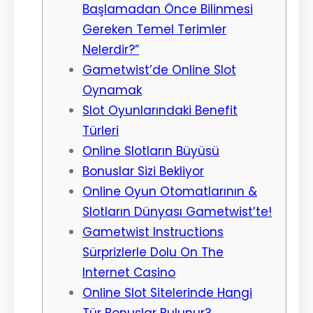
Başlamadan Önce Bilinmesi
Gereken Temel Terimler
Nelerdir?”
Gametwist’de Online Slot
Oynamak
Slot Oyunlarındaki Benefit
Türleri
Online Slotların Büyüsü
Bonuslar Sizi Bekliyor
Online Oyun Otomatlarının &
Slotların Dünyası Gametwist’te!
Gametwist Instructions
Sürprizlerle Dolu On The
Internet Casino
Online Slot Sitelerinde Hangi
Tür Bonuslar Bulunur?