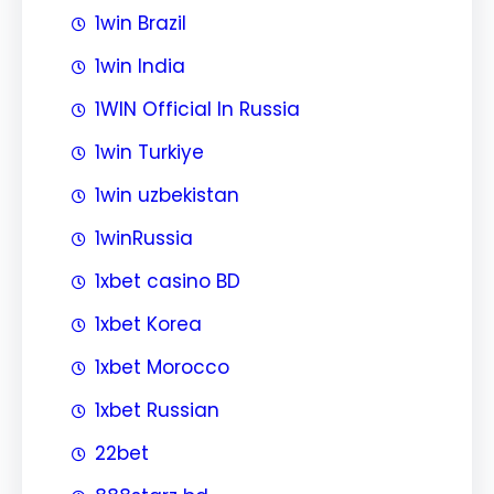
1win Brazil
1win India
1WIN Official In Russia
1win Turkiye
1win uzbekistan
1winRussia
1xbet casino BD
1xbet Korea
1xbet Morocco
1xbet Russian
22bet