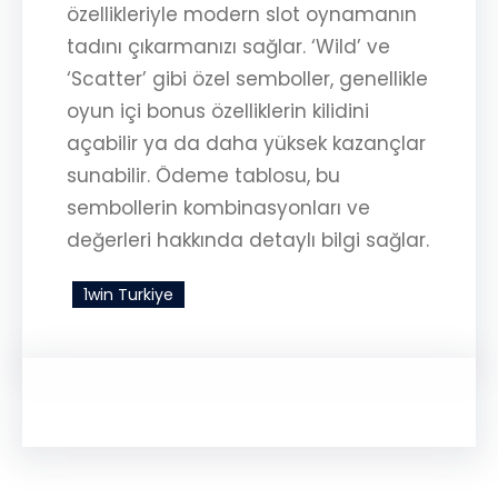
özellikleriyle modern slot oynamanın
tadını çıkarmanızı sağlar. ‘Wild’ ve
‘Scatter’ gibi özel semboller, genellikle
oyun içi bonus özelliklerin kilidini
açabilir ya da daha yüksek kazançlar
sunabilir. Ödeme tablosu, bu
sembollerin kombinasyonları ve
değerleri hakkında detaylı bilgi sağlar.
1win Turkiye