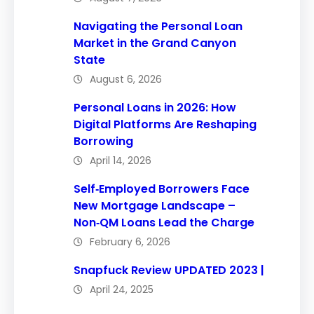
Navigating the Personal Loan
Market in the Grand Canyon
State
August 6, 2026
Personal Loans in 2026: How
Digital Platforms Are Reshaping
Borrowing
April 14, 2026
Self‑Employed Borrowers Face
New Mortgage Landscape –
Non‑QM Loans Lead the Charge
February 6, 2026
Snapfuck Review UPDATED 2023 |
April 24, 2025