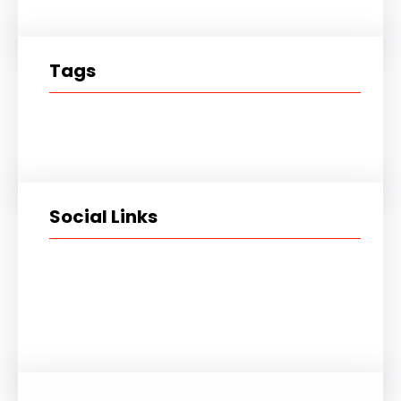
Tags
Social Links
Facebook
Twitter
LinkedIn
Instagram