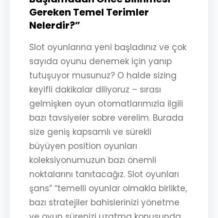
Gereken Temel Terimler
Nelerdir?”
Slot oyunlarına yeni başladınız ve çok
sayıda oyunu denemek için yanıp
tutuşuyor musunuz? O halde sizing
keyifli dakikalar diliyoruz – sırası
gelmişken oyun otomatlarımızla ilgili
bazı tavsiyeler sobre verelim. Burada
size geniş kapsamlı ve sürekli
büyüyen position oyunları
koleksiyonumuzun bazı önemli
noktalarını tanıtacağız. Slot oyunları
şans” “temelli oyunlar olmakla birlikte,
bazı stratejiler bahislerinizi yönetme
ve oyun sürenizi uzatma konusunda