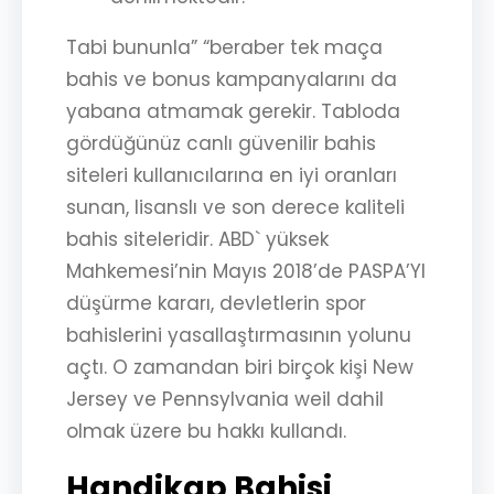
Tabi bununla” “beraber tek maça
bahis ve bonus kampanyalarını da
yabana atmamak gerekir. Tabloda
gördüğünüz canlı güvenilir bahis
siteleri kullanıcılarına en iyi oranları
sunan, lisanslı ve son derece kaliteli
bahis siteleridir. ABD` yüksek
Mahkemesi’nin Mayıs 2018’de PASPA’YI
düşürme kararı, devletlerin spor
bahislerini yasallaştırmasının yolunu
açtı. O zamandan biri birçok kişi New
Jersey ve Pennsylvania weil dahil
olmak üzere bu hakkı kullandı.
Handikap Bahisi