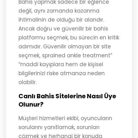
Bahis yapmak sadece bir eğlence
değil, aynı zamanda kazanma
ihtimalinin de olduğu bir alandır.
Ancak doğru ve güvenilir bir bahis
platformu seçmek, bu sürecin en kritik
adımıdır. Güvenilir olmayan bir site
seçmek, sprained ankle treatment”
“maddi kayıplara hem de kişisel
bilgilerinizi riske atmanıza neden
olabilir.
Canlı Bahis Sitelerine Nasıl Üye
Olunur?
Müşteri hizmetleri ekibi, oyuncuların
sorularını yanıtlamak, sorunları
çözmek ve herhangi bir konuda