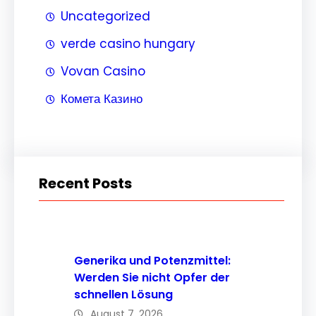
Uncategorized
verde casino hungary
Vovan Casino
Комета Казино
Recent Posts
Generika und Potenzmittel:
Werden Sie nicht Opfer der
schnellen Lösung
August 7, 2026