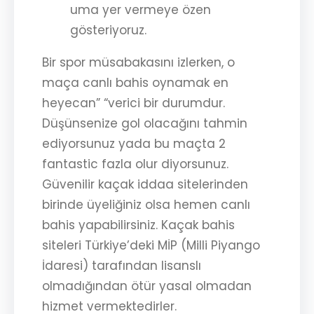
uma yer vermeye özen
gösteriyoruz.
Bir spor müsabakasını izlerken, o
maça canlı bahis oynamak en
heyecan” “verici bir durumdur.
Düşünsenize gol olacağını tahmin
ediyorsunuz yada bu maçta 2
fantastic fazla olur diyorsunuz.
Güvenilir kaçak iddaa sitelerinden
birinde üyeliğiniz olsa hemen canlı
bahis yapabilirsiniz. Kaçak bahis
siteleri Türkiye’deki MİP (Milli Piyango
İdaresi) tarafından lisanslı
olmadığından ötür yasal olmadan
hizmet vermektedirler.