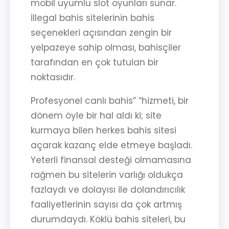
mobil uyumlu slot oyunları sunar.
İllegal bahis sitelerinin bahis
seçenekleri açısından zengin bir
yelpazeye sahip olması, bahisçiler
tarafından en çok tutulan bir
noktasıdır.
Profesyonel canlı bahis” “hizmeti, bir
dönem öyle bir hal aldı ki; site
kurmaya bilen herkes bahis sitesi
açarak kazanç elde etmeye başladı.
Yeterli finansal desteği olmamasına
rağmen bu sitelerin varlığı oldukça
fazlaydı ve dolayısı ile dolandırıcılık
faaliyetlerinin sayısı da çok artmış
durumdaydı. Köklü bahis siteleri, bu