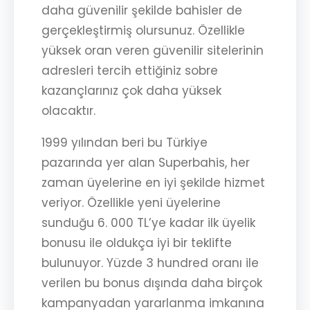
daha güvenilir şekilde bahisler de
gerçekleştirmiş olursunuz. Özellikle
yüksek oran veren güvenilir sitelerinin
adresleri tercih ettiğiniz sobre
kazançlarınız çok daha yüksek
olacaktır.
1999 yılından beri bu Türkiye
pazarında yer alan Superbahis, her
zaman üyelerine en iyi şekilde hizmet
veriyor. Özellikle yeni üyelerine
sunduğu 6. 000 TL’ye kadar ilk üyelik
bonusu ile oldukça iyi bir teklifte
bulunuyor. Yüzde 3 hundred oranı ile
verilen bu bonus dışında daha birçok
kampanyadan yararlanma imkanına