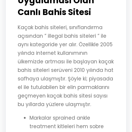
Uygulaması Olan
Canlı Bahis Sitesi
Kaçak bahis siteleri, sınıflandırma
açısından ” illegal bahis siteleri ” ile
aynı kategoride yer alır. Özellikle 2005
yılında internet kullanımının
ülkemizde artması ile başlayan kaçak
bahis siteleri serüveni 2010 yılında hat
safhaya ulaşmıştır. Şöyle ki; piyasada
el ile tutulabilen bir elin parmaklarını
geçmeyen kaçak bahis sitesi sayısı
bu yıllarda yüzlere ulaşmıştır.
Markalar sprained ankle
treatment kitleleri hem sobre