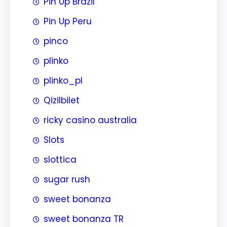
Pin Up Brazil
Pin Up Peru
pinco
plinko
plinko_pl
Qizilbilet
ricky casino australia
Slots
slottica
sugar rush
sweet bonanza
sweet bonanza TR