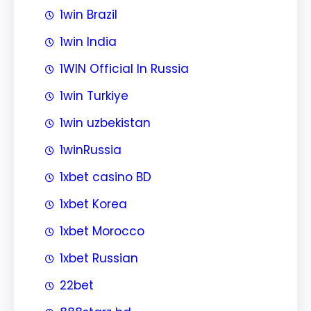
1win Brazil
1win India
1WIN Official In Russia
1win Turkiye
1win uzbekistan
1winRussia
1xbet casino BD
1xbet Korea
1xbet Morocco
1xbet Russian
22bet