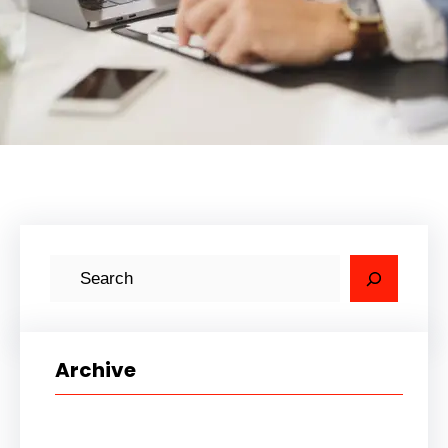
S
e
a
r
Archive
c
h