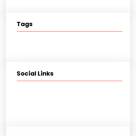
Tags
Social Links
Facebook
Twitter
LinkedIn
Instagram