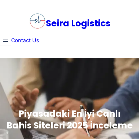
Skip
to
Seira Logistics
content
Contact Us
Piyasadaki En İyi Canlı
Bahis Siteleri 2025 İnceleme