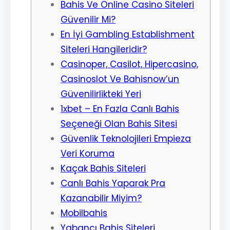
Bahis Ve Online Casino Siteleri
Güvenilir Mi?
En İyi Gambling Establishment
Siteleri Hangileridir?
Casinoper, Casilot, Hipercasino,
Casinoslot Ve Bahisnow’un
Güvenilirlikteki Yeri
1xbet – En Fazla Canlı Bahis
Seçeneği Olan Bahis Sitesi
Güvenlik Teknolojileri Empieza
Veri Koruma
Kaçak Bahis Siteleri
Canlı Bahis Yaparak Pra
Kazanabilir Miyim?
Mobilbahis
Yabancı Bahis Siteleri