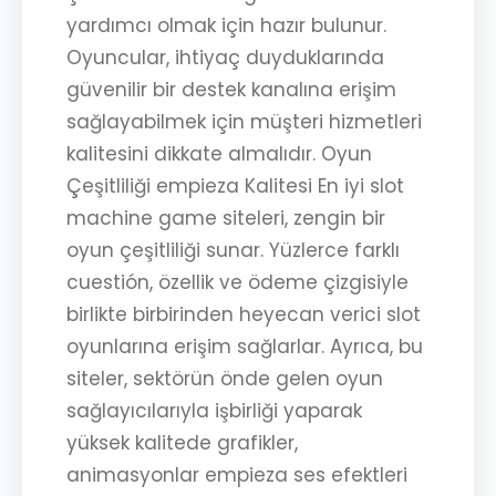
yardımcı olmak için hazır bulunur.
Oyuncular, ihtiyaç duyduklarında
güvenilir bir destek kanalına erişim
sağlayabilmek için müşteri hizmetleri
kalitesini dikkate almalıdır. Oyun
Çeşitliliği empieza Kalitesi En iyi slot
machine game siteleri, zengin bir
oyun çeşitliliği sunar. Yüzlerce farklı
cuestión, özellik ve ödeme çizgisiyle
birlikte birbirinden heyecan verici slot
oyunlarına erişim sağlarlar. Ayrıca, bu
siteler, sektörün önde gelen oyun
sağlayıcılarıyla işbirliği yaparak
yüksek kalitede grafikler,
animasyonlar empieza ses efektleri