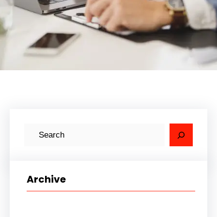
S
e
a
r
Archive
c
h