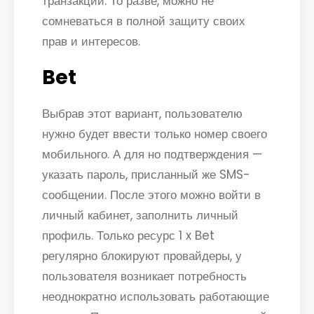
транзакции. То разве, можно не
сомневаться в полной защиту своих
прав и интересов.
Bet
Выбрав этот вариант, пользователю
нужно будет ввести только номер своего
мобильного. А для но подтверждения —
указать пароль, присланный же SMS-
сообщении. После этого можно войти в
личный кабинет, заполнить личный
профиль. Только ресурс 1 x Bet
регулярно блокируют провайдеры, у
пользователя возникает потребность
неоднократно использовать работающие