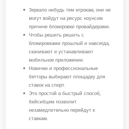
Зеркало нибудь тем игрокам, они не
могут войдут на ресурс ноунсом
причине блокировки провайдерами.
Чтобы решить решить с
блокировками прошлый и навсегда,
скачивают и устанавливают
мобильное приложение.
Новички и профессиональные
бетторы выбирают площадку для
ставок на спорт.
Это простой а быстрый способ,
бейсибцем позволит
незамедлительно перейдут к
ставкам.