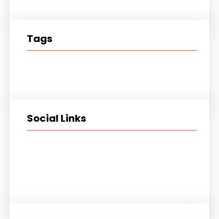
Tags
Social Links
Facebook
Twitter
LinkedIn
Instagram