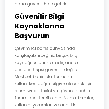
daha güvenli hale getirir.
Güvenilir Bilgi
Kaynaklarına
Başvurun
Çevrim içi bahis dünyasında
karşılaşabileceğiniz birçok bilgi
kaynağı bulunmaktadır, ancak
bunların hepsi güvenilir değildir.
Mostbet bahis platformunu
kullanırken doğru bilgiye ulaşmak için
resmi web sitesini ve güvenilir bahis
forumlarını tercih edin. Bu platformlar,
kullanıcı yorumları ve analitik