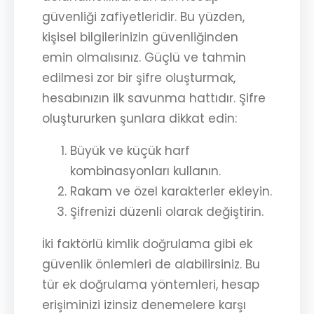
güvenliği zafiyetleridir. Bu yüzden,
kişisel bilgilerinizin güvenliğinden
emin olmalısınız. Güçlü ve tahmin
edilmesi zor bir şifre oluşturmak,
hesabınızın ilk savunma hattıdır. Şifre
oluştururken şunlara dikkat edin:
Büyük ve küçük harf
kombinasyonları kullanın.
Rakam ve özel karakterler ekleyin.
Şifrenizi düzenli olarak değiştirin.
İki faktörlü kimlik doğrulama gibi ek
güvenlik önlemleri de alabilirsiniz. Bu
tür ek doğrulama yöntemleri, hesap
erişiminizi izinsiz denemelere karşı