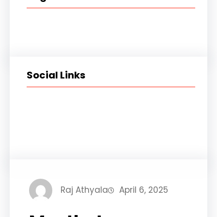
Social Links
Facebook
Twitter
LinkedIn
Instagram
Raj Athyala
April 6, 2025