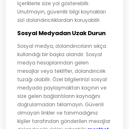
içeriklerle size yol gösterebilir.
Unutmayın, güvenilir bilgi kaynakları
sizi dolandırıcılıklardan koruyabilir.
Sosyal Medyadan Uzak Durun
Sosyal medya, dolandırıcıların sıkça
kullandığı bir başka alandır. Sosyal
medya hesaplarından gelen
mesajlar veya teklifler, dolandırıcılık
tuzağı olabilir. Özel bilgilerinizi sosyal
medyada paylaşmaktan kaçının ve
size gelen bağlantıların kaynağını
doğrulamadan tıklamayın. Güvenli
olmayan linkler ve tanımadığınız
kişiler tarafından gönderilen mesajlar