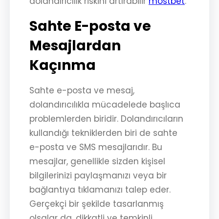
dolandırıcılık riskini artırabilir
mostbet
.
Sahte E-posta ve
Mesajlardan
Kaçınma
Sahte e-posta ve mesaj,
dolandırıcılıkla mücadelede başlıca
problemlerden biridir. Dolandırıcıların
kullandığı tekniklerden biri de sahte
e-posta ve SMS mesajlarıdır. Bu
mesajlar, genellikle sizden kişisel
bilgilerinizi paylaşmanızı veya bir
bağlantıya tıklamanızı talep eder.
Gerçekçi bir şekilde tasarlanmış
olsalar da, dikkatli ve temkinli