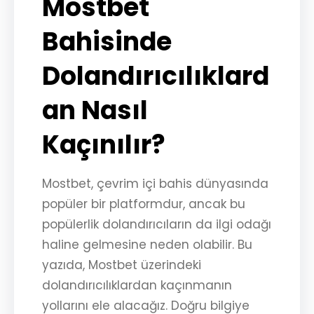
Mostbet
Bahisinde
Dolandırıcılıklard
an Nasıl
Kaçınılır?
Mostbet, çevrim içi bahis dünyasında
popüler bir platformdur, ancak bu
popülerlik dolandırıcıların da ilgi odağı
haline gelmesine neden olabilir. Bu
yazıda, Mostbet üzerindeki
dolandırıcılıklardan kaçınmanın
yollarını ele alacağız. Doğru bilgiye