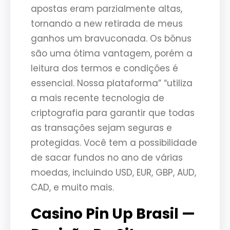
apostas eram parzialmente altas,
tornando a new retirada de meus
ganhos um bravuconada. Os bônus
são uma ótima vantagem, porém a
leitura dos termos e condições é
essencial. Nossa plataforma” “utiliza
a mais recente tecnologia de
criptografia para garantir que todas
as transações sejam seguras e
protegidas. Você tem a possibilidade
de sacar fundos no ano de várias
moedas, incluindo USD, EUR, GBP, AUD,
CAD, e muito mais.
Casino Pin Up Brasil —