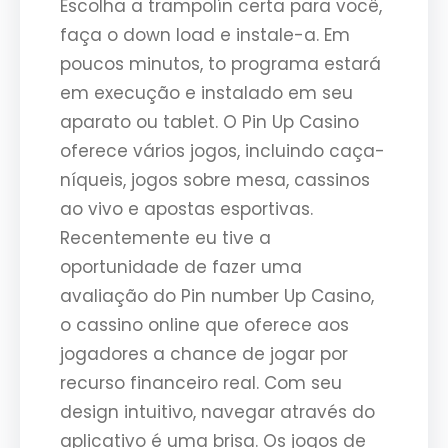
Escolha a trampolín certa para você,
faça o down load e instale-a. Em
poucos minutos, to programa estará
em execução e instalado em seu
aparato ou tablet. O Pin Up Casino
oferece vários jogos, incluindo caça-
níqueis, jogos sobre mesa, cassinos
ao vivo e apostas esportivas.
Recentemente eu tive a
oportunidade de fazer uma
avaliação do Pin number Up Casino,
o cassino online que oferece aos
jogadores a chance de jogar por
recurso financeiro real. Com seu
design intuitivo, navegar através do
aplicativo é uma brisa. Os jogos de