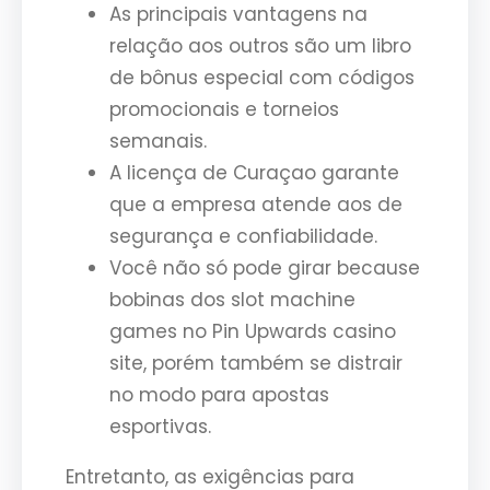
As principais vantagens na
relação aos outros são um libro
de bônus especial com códigos
promocionais e torneios
semanais.
A licença de Curaçao garante
que a empresa atende aos de
segurança e confiabilidade.
Você não só pode girar because
bobinas dos slot machine
games no Pin Upwards casino
site, porém também se distrair
no modo para apostas
esportivas.
Entretanto, as exigências para