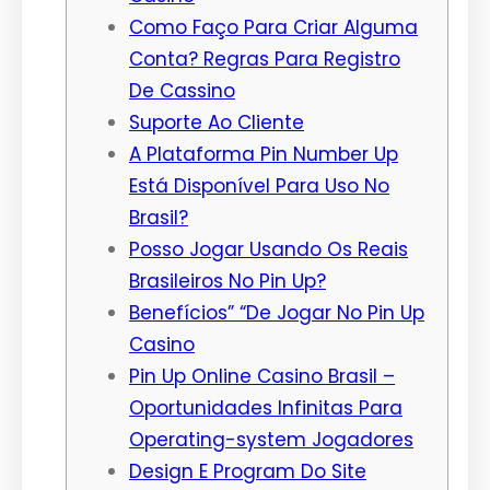
Como Faço Para Criar Alguma
Conta? Regras Para Registro
De Cassino
Suporte Ao Cliente
A Plataforma Pin Number Up
Está Disponível Para Uso No
Brasil?
Posso Jogar Usando Os Reais
Brasileiros No Pin Up?
Benefícios” “De Jogar No Pin Up
Casino
Pin Up Online Casino Brasil –
Oportunidades Infinitas Para
Operating-system Jogadores
Design E Program Do Site