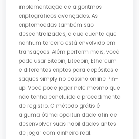
implementação de algoritmos
criptográficos avançados. As
criptomoedas também são
descentralizadas, o que cuenta que
nenhum terceiro está envolvido em
transações. Além perform mais, você
pode usar Bitcoin, Litecoin, Ethereum
e diferentes criptos para depósitos e
saques simply no cassino online Pin-
up. Você pode jogar nele mesmo que
não tenha concluído o procedimento
de registro. O método grátis é
alguma ótima oportunidade afin de
desenvolver suas habilidades antes
de jogar com dinheiro real.