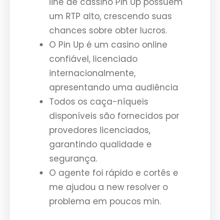
line de cassino Pin Up possuem
um RTP alto, crescendo suas
chances sobre obter lucros.
O Pin Up é um casino online
confiável, licenciado
internacionalmente,
apresentando uma audiência
Todos os caça-níqueis
disponíveis são fornecidos por
provedores licenciados,
garantindo qualidade e
segurança.
O agente foi rápido e cortês e
me ajudou a new resolver o
problema em poucos min.