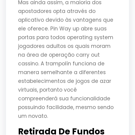
Mas ainda assim, a maioria dos
apostadores opta através do
aplicativo devido às vantagens que
ele oferece. Pin Way up abre suas
portas para todos operating system
jogadores adultos os quais moram
na área de operação carry out
cassino. A trampolín funciona de
manera semelhante a diferentes
estabelecimentos de jogos de azar
virtuais, portanto você
compreenderá sua funcionalidade
possuindo facilidade, mesmo sendo
um novato.
Retirada De Fundos