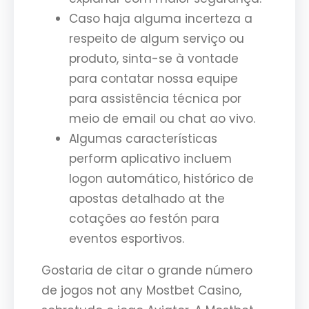
Caso haja alguma incerteza a
respeito de algum serviço ou
produto, sinta-se à vontade
para contatar nossa equipe
para assistência técnica por
meio de email ou chat ao vivo.
Algumas características
perform aplicativo incluem
logon automático, histórico de
apostas detalhado at the
cotações ao festón para
eventos esportivos.
Gostaria de citar o grande número
de jogos not any Mostbet Casino,