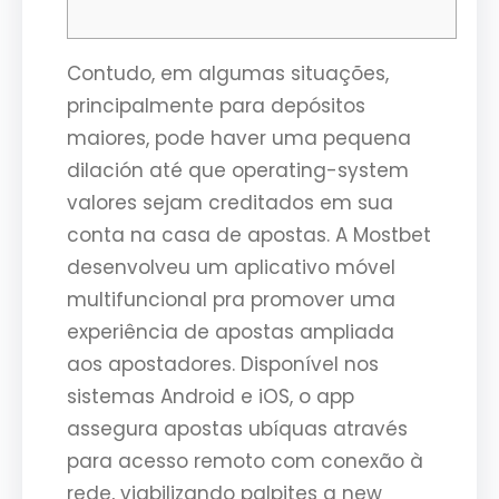
Contudo, em algumas situações,
principalmente para depósitos
maiores, pode haver uma pequena
dilación até que operating-system
valores sejam creditados em sua
conta na casa de apostas. A Mostbet
desenvolveu um aplicativo móvel
multifuncional pra promover uma
experiência de apostas ampliada
aos apostadores. Disponível nos
sistemas Android e iOS, o app
assegura apostas ubíquas através
para acesso remoto com conexão à
rede, viabilizando palpites a new