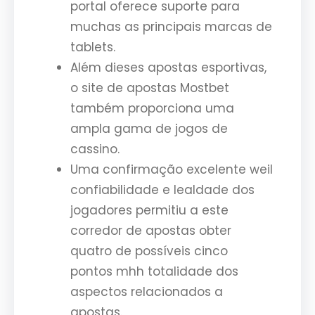
portal oferece suporte para
muchas as principais marcas de
tablets.
Além dieses apostas esportivas,
o site de apostas Mostbet
também proporciona uma
ampla gama de jogos de
cassino.
Uma confirmação excelente weil
confiabilidade e lealdade dos
jogadores permitiu a este
corredor de apostas obter
quatro de possíveis cinco
pontos mhh totalidade dos
aspectos relacionados a
apostas.