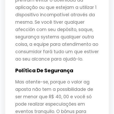
aplicação ou que estejam a utilizar 1
dispositivo incompatível através da
mesma. Se você tiver qualquer
afección com seu depósito, saque,
segurança systems qualquer outra
coisa, a equipe para atendimento ao
consumidor fará tudo um que estiver
ao seu alcance para ajudá-lo.
Política De Segurança
Mas atente-se, porque o valor ag
aposta não tem a possibilidade de
ser menor que R$ 40, 00 e você só
pode realizar especulações em
eventos tranquilo. O bônus para