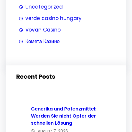
Uncategorized
verde casino hungary
Vovan Casino
Комета Казино
Recent Posts
Generika und Potenzmittel:
Werden Sie nicht Opfer der
schnellen Lösung
August 7, 2026