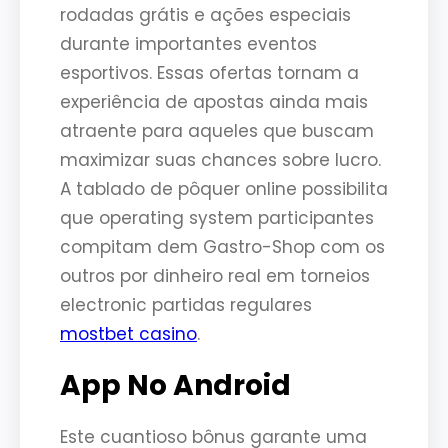
rodadas grátis e ações especiais
durante importantes eventos
esportivos. Essas ofertas tornam a
experiência de apostas ainda mais
atraente para aqueles que buscam
maximizar suas chances sobre lucro.
A tablado de pôquer online possibilita
que operating system participantes
compitam dem Gastro-Shop com os
outros por dinheiro real em torneios
electronic partidas regulares
mostbet casino
.
App No Android
Este cuantioso bônus garante uma