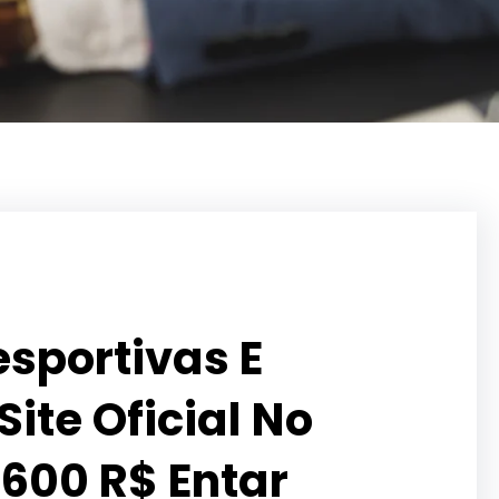
sportivas E
ite Oficial No
1600 R$ Entar