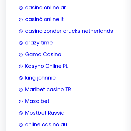
casino online ar
casinò online it
casino zonder crucks netherlands
crazy time
Gama Casino
Kasyno Online PL
king johnnie
Maribet casino TR
Masalbet
Mostbet Russia
online casino au