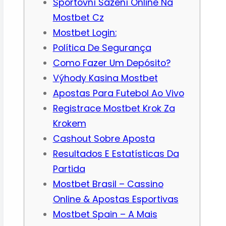
Sportovní Sázení Online Na
Mostbet Cz
Mostbet Login:
Política De Segurança
Como Fazer Um Depósito?
Výhody Kasina Mostbet
Apostas Para Futebol Ao Vivo
Registrace Mostbet Krok Za
Krokem
Cashout Sobre Aposta
Resultados E Estatísticas Da
Partida
Mostbet Brasil – Cassino
Online & Apostas Esportivas
Mostbet Spain – A Mais