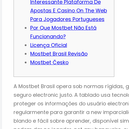
Interessante Plataforma De
Apostas E Casino On The Web
Para Jogadores Portugueses
Por Que Mostbet Não Está
Funcionando?
Licença Oficial
Mostbet Brasil Revisão
Mostbet Česko
A Mostbet Brasil opera sob normas rígidas,
seguro electronic justo. A tablado usa tecno
proteger os informações do usuário electron
regularmente para garantir a new imparcial
blando e fácil sobre aprender, disponível si