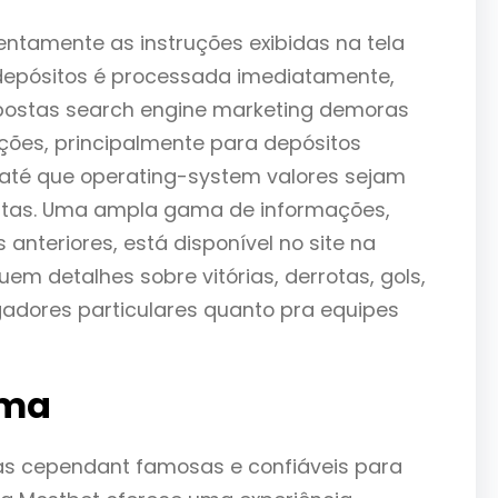
entamente as instruções exibidas na tela
s depósitos é processada imediatamente,
 apostas search engine marketing demoras
ões, principalmente para depósitos
até que operating-system valores sejam
stas. Uma ampla gama de informações,
 anteriores, está disponível no site na
uem detalhes sobre vitórias, derrotas, gols,
gadores particulares quanto pra equipes
rma
s cependant famosas e confiáveis para