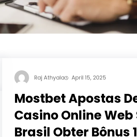
Raj Athyala
April 15, 2025
Mostbet Apostas De
Casino Online Web S
Brasil Obter Bônus 