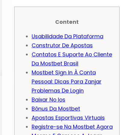
Content
Usabilidade Da Plataforma
Construtor De Apostas
Contatos E Suporte Ao Cliente
Da Mostbet Brasil
Mostbet Sign In À Conta
Pessoal: Dicas Para Zanjar
Problemas De Login
Baixar No Ios
Bônus Da Mostbet
Apostas Esportivas Virtuais
Registre-se Na Mostbet Agora