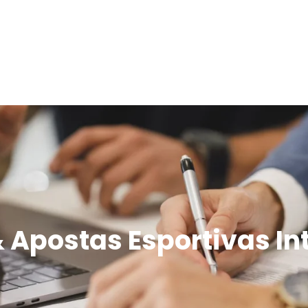
 Apostas Esportivas Inte