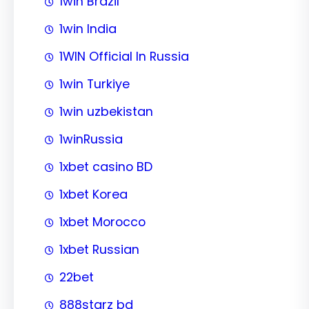
1win Brazil
1win India
1WIN Official In Russia
1win Turkiye
1win uzbekistan
1winRussia
1xbet casino BD
1xbet Korea
1xbet Morocco
1xbet Russian
22bet
888starz bd