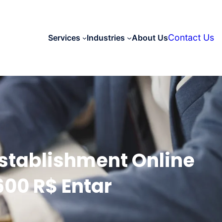
Contact Us
Services
Industries
About Us
stablishment Online
1600 R$ Entar