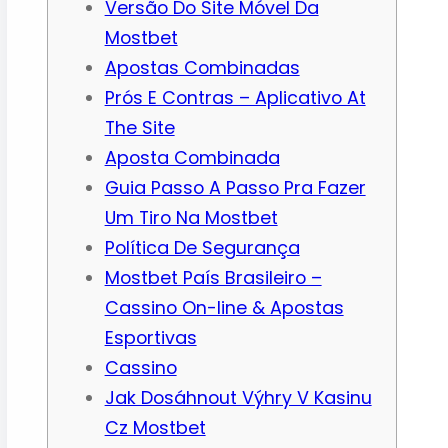
Versão Do Site Móvel Da
Mostbet
Apostas Combinadas
Prós E Contras – Aplicativo At
The Site
Aposta Combinada
Guia Passo A Passo Pra Fazer
Um Tiro Na Mostbet
Política De Segurança
Mostbet País Brasileiro –
Cassino On-line & Apostas
Esportivas
Cassino
Jak Dosáhnout Výhry V Kasinu
Cz Mostbet