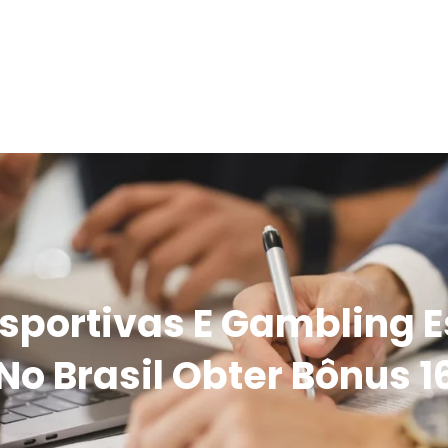
sportivas E Gambling E
 No Brasil Obter Bônus 