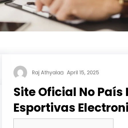
Raj Athyala
April 15, 2025
Site Oficial No País
Esportivas Electron