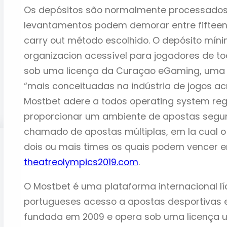
Os depósitos são normalmente processados
levantamentos podem demorar entre fifteen
carry out método escolhido. O depósito mín
organizacion acessível para jogadores de t
sob uma licença da Curaçao eGaming, uma d
“mais conceituadas na indústria de jogos acro
Mostbet adere a todos operating system re
proporcionar um ambiente de apostas seguro 
chamado de apostas múltiplas, em la cual o 
dois ou mais times os quais podem vencer e
theatreolympics2019.com
.
O Mostbet é uma plataforma internacional l
portugueses acesso a apostas desportivas e
fundada em 2009 e opera sob uma licença un