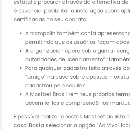
estatal e procurar através da alternativa de
é essencial posibilitar a instalação sobre ap
certificadas no seu aparato.
A trampolín também conta apresentando
permitindo que os usuários façam apos
A organizacion opera sob alguma licen
autoridades de licenciamento” “também 
Para qualquer cadastro feito através d
“amigo” na casa sobre apostas – exista
cadastrou pelo seu link.
A Mostbet Brasil tem teus próprios termo
devem lê-los e compreendê-los marauda
É possível realizar apostas Mostbet ao list
casa. Basta selecionar a opção “Ao Vivo” l