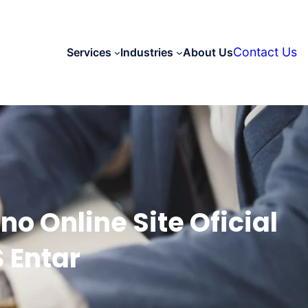
Contact Us
Services
Industries
About Us
o Online Site Oficial
 Entar