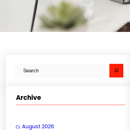
S
e
a
r
Archive
c
h
August 2026