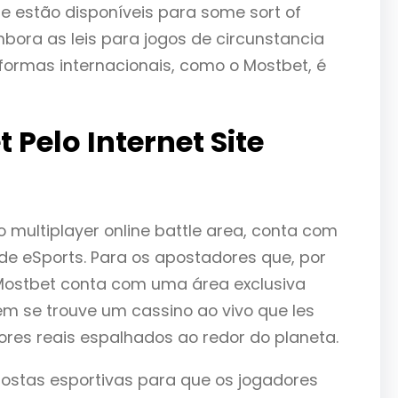
e estão disponíveis para some sort of
bora as leis para jogos de circunstancia
formas internacionais, como o Mostbet, é
Pelo Internet Site
 multiplayer online battle area, conta com
 de eSports. Para os apostadores que, por
 Mostbet conta com uma área exclusiva
m se trouve um cassino ao vivo que les
res reais espalhados ao redor do planeta.
ostas esportivas para que os jogadores