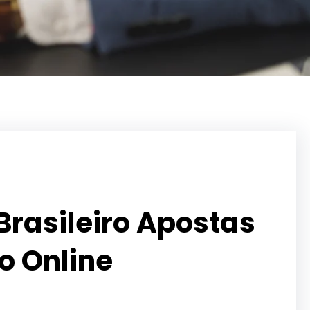
 Brasileiro Apostas
o Online