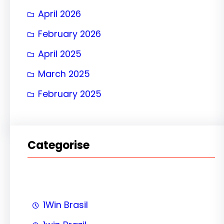
April 2026
February 2026
April 2025
March 2025
February 2025
Categorise
1Win Brasil