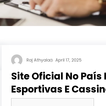
Raj Athyala
April 17, 2025
Site Oficial No País
Esportivas E Cassin