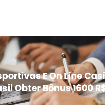
ortivas E On Line Casin
asil Obter Bônus 1600 R$