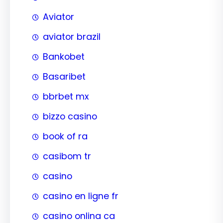
Aviator
aviator brazil
Bankobet
Basaribet
bbrbet mx
bizzo casino
book of ra
casibom tr
casino
casino en ligne fr
casino onlina ca