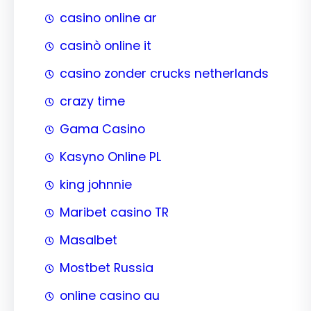
casino online ar
casinò online it
casino zonder crucks netherlands
crazy time
Gama Casino
Kasyno Online PL
king johnnie
Maribet casino TR
Masalbet
Mostbet Russia
online casino au