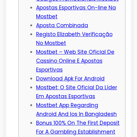
Apostas Esportivas On-line Na
Mostbet
Aposta Combinada
Registo Elizabeth Verificação
No Mostbet
Mostbet – Web Site Oficial De
Cassino Online E Apostas
Esportivas
Download Apk For Android
Mostbet: O Site Oficial Da Líder
Em Apostas Esportivas
Mostbet App Regarding
Android And Ios In Bangladesh
Bonus 100% On The First Deposit
For A Gambling Establishment