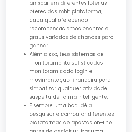
arriscar em diferentes loterias
oferecidas mhh plataforma,
cada qual oferecendo
recompensas emocionantes e
graus variados de chances para
ganhar.
Além disso, teus sistemas de
monitoramento sofisticados
monitoram cada login e
movimentação financeira para
simpatizar qualquer atividade
suspeita de forma intelligente.
É sempre uma boa idéia
pesquisar e comparar diferentes
plataformas de apostas on-line
antes de decidir utilizar uma.