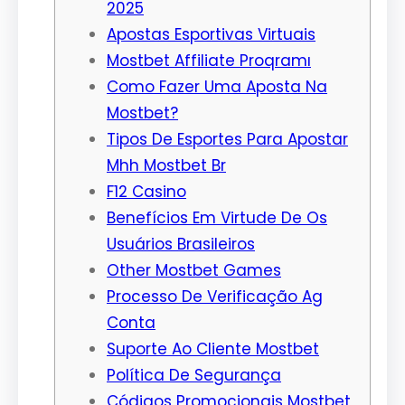
2025
Apostas Esportivas Virtuais
Mostbet Affiliate Proqramı
Como Fazer Uma Aposta Na
Mostbet?
Tipos De Esportes Para Apostar
Mhh Mostbet Br
F12 Casino
Benefícios Em Virtude De Os
Usuários Brasileiros
Other Mostbet Games
Processo De Verificação Ag
Conta
Suporte Ao Cliente Mostbet
Política De Segurança
Códigos Promocionais Mostbet