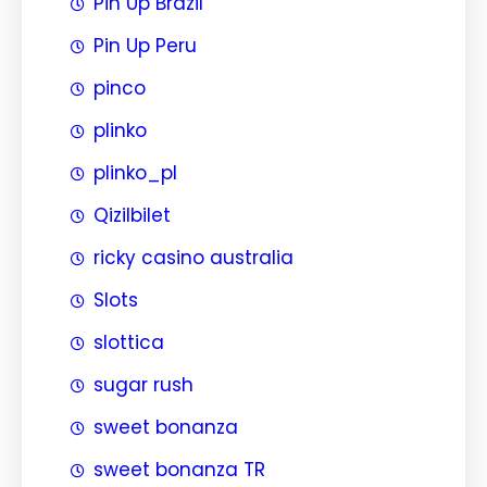
Pin Up Brazil
Pin Up Peru
pinco
plinko
plinko_pl
Qizilbilet
ricky casino australia
Slots
slottica
sugar rush
sweet bonanza
sweet bonanza TR