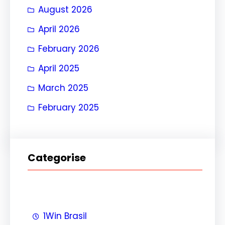
August 2026
April 2026
February 2026
April 2025
March 2025
February 2025
Categorise
1Win Brasil