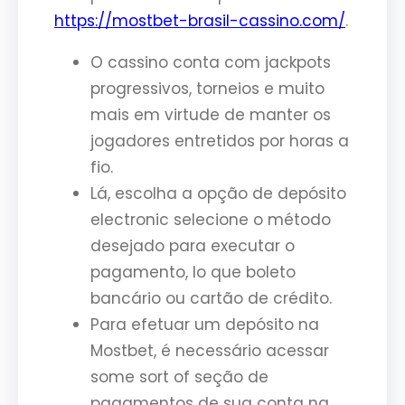
https://mostbet-brasil-cassino.com/
.
O cassino conta com jackpots
progressivos, torneios e muito
mais em virtude de manter os
jogadores entretidos por horas a
fio.
Lá, escolha a opção de depósito
electronic selecione o método
desejado para executar o
pagamento, lo que boleto
bancário ou cartão de crédito.
Para efetuar um depósito na
Mostbet, é necessário acessar
some sort of seção de
pagamentos de sua conta na