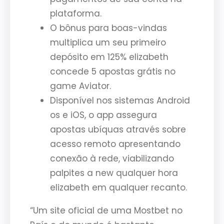
plataforma.
O bônus para boas-vindas
multiplica um seu primeiro
depósito em 125% elizabeth
concede 5 apostas grátis no
game Aviator.
Disponível nos sistemas Android
os e iOS, o app assegura
apostas ubíquas através sobre
acesso remoto apresentando
conexão à rede, viabilizando
palpites a new qualquer hora
elizabeth em qualquer recanto.
“Um site oficial de uma Mostbet no