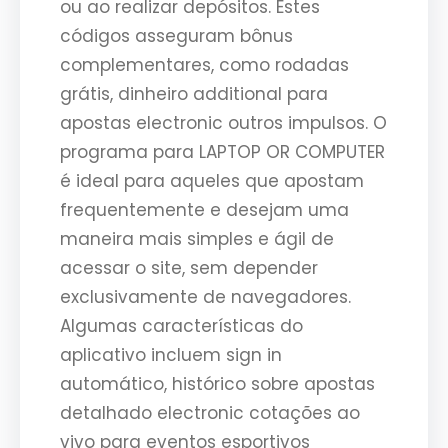
ou ao realizar depósitos. Estes
códigos asseguram bônus
complementares, como rodadas
grátis, dinheiro additional para
apostas electronic outros impulsos. O
programa para LAPTOP OR COMPUTER
é ideal para aqueles que apostam
frequentemente e desejam uma
maneira mais simples e ágil de
acessar o site, sem depender
exclusivamente de navegadores.
Algumas características do
aplicativo incluem sign in
automático, histórico sobre apostas
detalhado electronic cotações ao
vivo para eventos esportivos