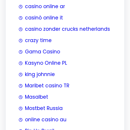
casino online ar
casinò online it
casino zonder crucks netherlands
crazy time
Gama Casino
Kasyno Online PL
king johnnie
Maribet casino TR
Masalbet
Mostbet Russia
online casino au