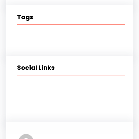
Tags
Social Links
Facebook
Twitter
LinkedIn
Instagram