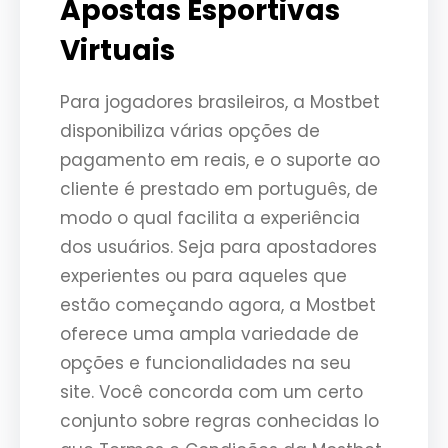
Apostas Esportivas
Virtuais
Para jogadores brasileiros, a Mostbet
disponibiliza várias opções de
pagamento em reais, e o suporte ao
cliente é prestado em português, de
modo o qual facilita a experiência
dos usuários. Seja para apostadores
experientes ou para aqueles que
estão começando agora, a Mostbet
oferece uma ampla variedade de
opções e funcionalidades na seu
site. Você concorda com um certo
conjunto sobre regras conhecidas lo