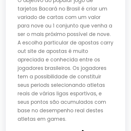
O objetivo do popular jogo de
tarjetas Bacará no Brasil é criar um
variado de cartas com um valor
para nove ou 1 conjunto que venha a
ser o mais próximo possível de nove.
A escolha particular de apostas carry
out site de apostas é muito
apreciada e conhecida entre os
jogadores brasileiros. Os jogadores
tem a possibilidade de constituir
seus periods selecionando atletas
reais de várias ligas esportivas, e
seus pontos são acumulados com
base no desempenho real destes
atletas em games.