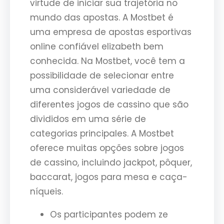
virtude de iniciar sua trajetória no
mundo das apostas. A Mostbet é
uma empresa de apostas esportivas
online confiável elizabeth bem
conhecida. Na Mostbet, você tem a
possibilidade de selecionar entre
uma considerável variedade de
diferentes jogos de cassino que são
divididos em uma série de
categorias principales. A Mostbet
oferece muitas opções sobre jogos
de cassino, incluindo jackpot, pôquer,
baccarat, jogos para mesa e caça-
níqueis.
Os participantes podem ze