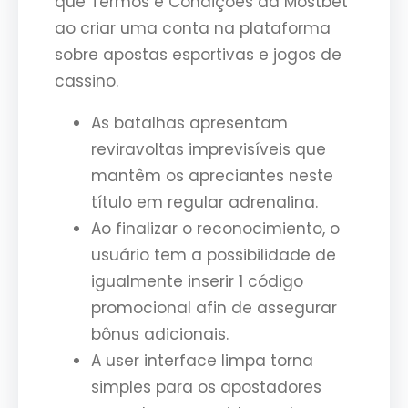
que Termos e Condições da Mostbet
ao criar uma conta na plataforma
sobre apostas esportivas e jogos de
cassino.
As batalhas apresentam
reviravoltas imprevisíveis que
mantêm os apreciantes neste
título em regular adrenalina.
Ao finalizar o reconocimiento, o
usuário tem a possibilidade de
igualmente inserir 1 código
promocional afin de assegurar
bônus adicionais.
A user interface limpa torna
simples para os apostadores