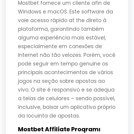
Mostbet fornece um cliente afin de
Windows e macOS. Este software da
voie acesso rápido at the direto à
plataforma, garantindo também
alguma experiência mais estável,
especialmente em conexões de
Internet não tão velozes. Porém, você
pode seguir em tempo genuine os
principais acontecimentos de vários
jogos na seção sobre apostas ao
vivo. O site é responsivo e se adequa
a telas de celulares – sendo possível,
inclusive, baixar um aplicativo próprio
da locuinta de apostas.
Mostbet Affiliate Proqramı