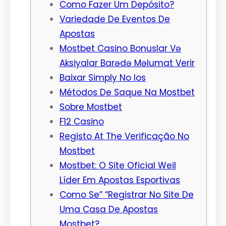
Como Fazer Um Depósito?
Variedade De Eventos De
Apostas
Mostbet Casino Bonuslar Və
Aksiyalar Barədə Məlumat Verir
Baixar Simply No Ios
Métodos De Saque Na Mostbet
Sobre Mostbet
F12 Casino
Registo At The Verificação No
Mostbet
Mostbet: O Site Oficial Weil
Líder Em Apostas Esportivas
Como Se” “Registrar No Site De
Uma Casa De Apostas
Mostbet?