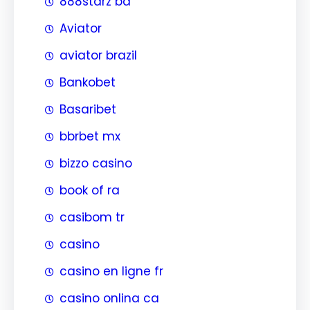
888starz bd
Aviator
aviator brazil
Bankobet
Basaribet
bbrbet mx
bizzo casino
book of ra
casibom tr
casino
casino en ligne fr
casino onlina ca