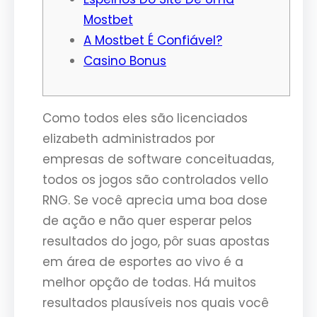
Mostbet
A Mostbet É Confiável?
Casino Bonus
Como todos eles são licenciados
elizabeth administrados por
empresas de software conceituadas,
todos os jogos são controlados vello
RNG. Se você aprecia uma boa dose
de ação e não quer esperar pelos
resultados do jogo, pôr suas apostas
em área de esportes ao vivo é a
melhor opção de todas. Há muitos
resultados plausíveis nos quais você