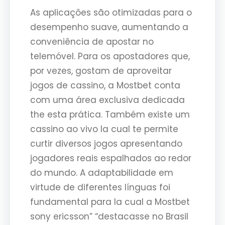
As aplicações são otimizadas para o
desempenho suave, aumentando a
conveniência de apostar no
telemóvel. Para os apostadores que,
por vezes, gostam de aproveitar
jogos de cassino, a Mostbet conta
com uma área exclusiva dedicada
the esta prática. Também existe um
cassino ao vivo la cual te permite
curtir diversos jogos apresentando
jogadores reais espalhados ao redor
do mundo. A adaptabilidade em
virtude de diferentes línguas foi
fundamental para la cual a Mostbet
sony ericsson” “destacasse no Brasil