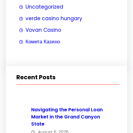
Uncategorized
verde casino hungary
Vovan Casino
Комета Казино
Recent Posts
Navigating the Personal Loan
Market in the Grand Canyon
State
August 6, 2026